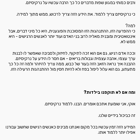
ורבים כמותי במגוון שפות מדברים כל כך הרבה עכשיו על נרקיסיזם.
כי נרקיסיזם צריך ללמוד. את הידע הזה צריך לרכוש, ממש מתוך למידה.
למה?
כי ההפרעה הזו, ההתנהגות הזו המסוכנת והפוגענית, היא כל מיני דברים, אבל
אינטואטיבית ומובנית מאליה לרוב בני האדם ועוד יותר לאנשים הרגישים - היא
ממש לא.
וככה אדם רגיש, גם אם הוא זכה לתיקוף, לחיזוק ולסביבה שאפשר לו לבנות
ערך עצמי, אהבה עצמית וגבולות בריאים - אם חסר לו הידע על נרקיסיזם.
ההבנה איך נראה הזאב הזה בעור של כבש, ממה צריך להיזהר ולמה זה כל כך
מתעתע, גם הוא עלול ליפול בפח ולא להיות חסין מול ההתנהגות הרעילה הזו.
ומה אם לא תוקפנו בילדות?
אוקי, אני שומעת אתכם אומרים. הבנו. ללמוד נרקיסיזם.
זה כביכול בידיים שלנו.
המידע הזה זמין עכשיו בכל מקום ואנחנו מבינים כאנשים רגישים שחשוב עבורנו
אפילו יותר ללמוד אותו.