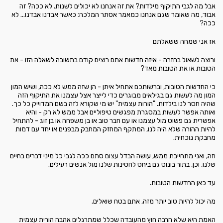
אבל מה לגבי התיקוף מילדות? את זה אנחנו לא יכולים לשנות. לא ככה? זה
אבוד, מה שאומר שגם אנחנו כמאמר אסתר המלכה: כאשר אבדנו אבדנו... לא
ככה?
אז אני שמחה ששאלתם
ורוצה לשאול בחזרה - איזה חדשות אתם רוצים קודם בתשובה לשאלה הזו - את
הטובות או את הטובות מאד?
כי החדשות הטובות, וברשותכם אתחיל איתן - הן שזה ממש לא ככה, ושיש המון
המון מה לעשות גם בגילאים מבוגרים כדי לייצר אצל עצמנו את התיקוף הזה
שהיה חסר לנו בילדות. "הורות עצמית" יש מי שקורא לזה בשם המדוייק כל כך.
ואותה אפשר לעשות במסגרת מפגשים טיפוליים אבל ממש לא רק - והיא
אפשרית גם פשוט מול עצמנו או עם חבר טוב או בן משפחה או בן זוג - להתחיל
להיות ההורה שלא היה לנו, המתקף המחזק המחבק מבפנים או יחד עם דמות
מחבקת נוכחית.
וזה, ואני מתחייבת ממש, עושה הבדל עצום סתם ככה לגבי כל מיני דברים בחיים
שלנו, וכן, בתור בונוס גם ביחס לחסינות שלנו מול אנשים רעילים.
עד כאן החדשות הטובות.
מה יכול להיות טוב יותר מזה, אתם בטח שואלים.
האמת היא שלא הרבה חוץ מהעובדה שכלל שמתרגלים אהבה הורית עצמית