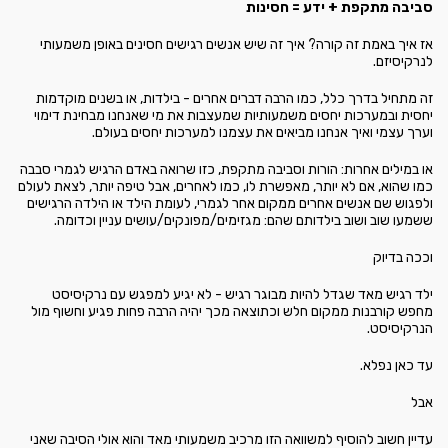
סביבה מתקפת + ידע = חסינות
אז איך באמת זה קורה? איך זה שיש אנשים רגישים חסינים באופן משמעותי
לנרקיסיזם.
זה מתחיל בדרך כלל, כמו הרבה דברים אחרים - בילדות, או בשנים מוקדמות
יחסית ובמערכות יחסים משמעותיות שמעצבות את מי שאנחנו מבחינת דימוי
וערך עצמי ואיך אנחנו מביאים את עצמנו למערכות יחסים בעולם.
או במילים אחרות: הורות וסביבה מתקפת, כזו שרואה באדם הרגיש לגמרי סבבה
כמו שהוא, אם לא יותר, מאפשרת לו, כמו לאחרים, אבל טיפה יותר, לצאת לעולם
ולפגוש שם אנשים אחרים ממקום אחר לגמרי, לעומת הילד או הילדה הרגישים
ששמעו שוב ושוב בילדותם שהם: מגזימים/מפונקים/עושים עניין וכדומה.
וככה בדיוק
ילד רגיש מאד שגדל להיות מבוגר רגיש - לא יגיע למפגש עם נרקיסיסט
מחפש קורבנות ממקום חלש וכתוצאה מכך יהיה הרבה פחות פגיע וחשוף מול
הנרקיסיסט.
עד כאן נפלא.
אבל
עדיין חשוב להוסיף למשוואה הזו מרכיב משמעותי מאד והוא אולי הסיבה שאני