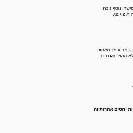
. עשו את המקסימום כדי שיהיה מישהו נוסף נוכח 
ת פוגעני. 
ושאתם מבינים מה עומד מאחורי 
זה עלול לפתוח את שערי הגיהינום במובן של מתקפת זעם והוכחות למה זה ממש לא המצב ואם כבר 
 
שהדינמיקה פה רעילה ושבמערכות יחסים אחרות זה 